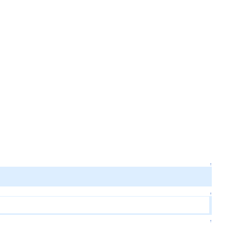
↑
↑
↑