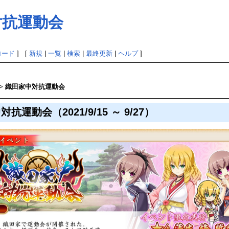
対抗運動会
ロード
] [
新規
|
一覧
|
検索
|
最終更新
|
ヘルプ
]
>
織田家中対抗運動会
抗運動会（2021/9/15 ～ 9/27）