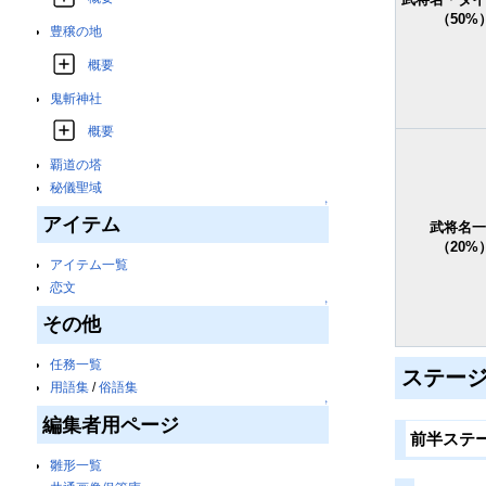
（50%
豊穣の地
概要
鬼斬神社
概要
覇道の塔
秘儀聖域
↑
アイテム
武将名一
（20%
アイテム一覧
恋文
↑
その他
任務一覧
ステー
用語集
/
俗語集
↑
編集者用ページ
前半ステ
雛形一覧