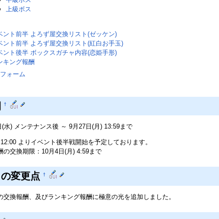
上級ボス
ベント前半 よろず屋交換リスト(ゼッケン)
ベント前半 よろず屋交換リスト(紅白お手玉)
ベント後半 ボックスガチャ内容(恋姫手形)
ンキング報酬
フォーム
間
†
日(水) メンテナンス後 ～ 9月27日(月) 13:59まで
火) 12:00 よりイベント後半戦開始を予定しております。
交換期限：10月4日(月) 4:59まで
らの変更点
†
の交換報酬、及びランキング報酬に極意の光を追加しました。