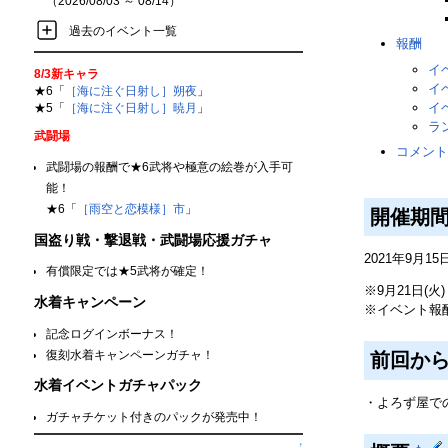
（2026/08/03 ～ 08/14）
過去のイベント一覧
報酬
イ
8/3新キャラ
イ
★6「
［海に注ぐ日射し］朔夜
」
イ
★5「
［海に注ぐ日射し］暁月
」
ラ
武闘場
コメント
武闘場の報酬で★6武将や極意の絵巻が入手可
能！
★6「
［雨空と恋模様］市
」
開催期
国盗り戦・撃退戦・武闘場応援ガチャ
2021年9月15
有償限定では★5武将が確定！
※9月21日(
水着キャンペーン
※イベント報酬の
記念ログインボーナス！
復刻水着キャンペーンガチャ！
前回か
水着イベントガチャパック
・よろず屋で
ガチャチケット付きのパックが発売中！
↑