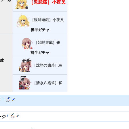
［鬼武蔵］小夜叉
）
［競闘遊戯］小夜叉
後半ガチャ
［競闘遊戯］雀
前半ガチャ
致
［沈黙の傭兵］烏
）
［清き八咫雀］雀
ジ
†
†
ージ