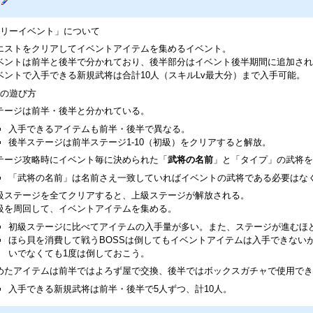
リーイベント」について
エストをクリアしてイベントアイテムを集めるイベント。
ベントは前半と後半で分かれており、後半部分はイベント後半期間に追加され
ベントで入手できる新規武将は合計10人（スキルLv最大分）まで入手可能。
の遊び方
テージは前半・後半と分かれている。
入手できるアイテムも前半・後半で異なる。
後半ステージは前半ステージ1-10（初級）をクリアすると解放。
テージ攻略時にイベント毎に決められた「
武将の名前
」と「タイプ」の武将を
「武将の名前」は名前さえ一致していればイベントの武将である必要はな
級ステージを全てクリアすると、上級ステージが解放される。
級を周回して、イベントアイテムを集める。
初級ステージに比べてアイテムの入手量が多い。また、ステージが進むほ
ほら貝を消費して戦うBOSSは倒してもイベントアイテムは入手できない
いでなくても1度は倒しておこう。
めたアイテムは前半ではよろず屋で交換、後半ではボックスガチャで使用でき
入手できる新規武将は前半・後半で5人ずつ、計10人。