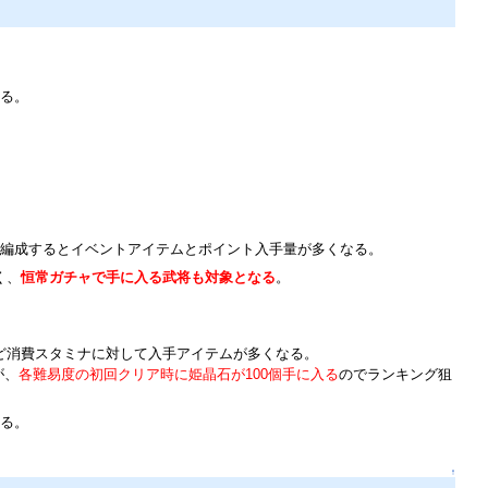
る。
編成するとイベントアイテムとポイント入手量が多くなる。
く、
恒常ガチャで手に入る武将も対象となる
。
ど消費スタミナに対して入手アイテムが多くなる。
が、
各難易度の初回クリア時に姫晶石が100個手に入る
のでランキング狙
る。
↑