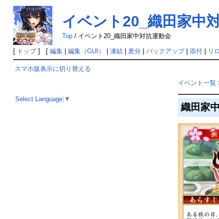
イベント20_織田家中
Top
/
イベント20_織田家中対抗運動会
[
トップ
] [
編集
|
編集（GUI）
|
凍結
|
差分
|
バックアップ
|
添付
|
リ
スマホ版表示に切り替える
イベント一覧
Select Language
▼
織田家中対