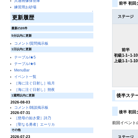
共通画像保管庫
前半 初
練習用お砂場
↑
ステージ
更新履歴
最新の20件
5分以内に更新
コメント/質問掲示板
前半
1日以内に更新
初級1-1~1-10
テーブル/★5
上級1-1~1-10
テーブル/★6
MenuBar
イベント一覧
［海に注ぐ日射し］暁月
［海に注ぐ日射し］朔夜
後半ステ
1週間以内に更新
2026-08-03
コメント/雑談掲示板
後半 初
2026-07-31
［慈母の如き愛］詩乃
前回イベント
［聖なる勇者］エーリカ
その他
2026-07-23
ステージ