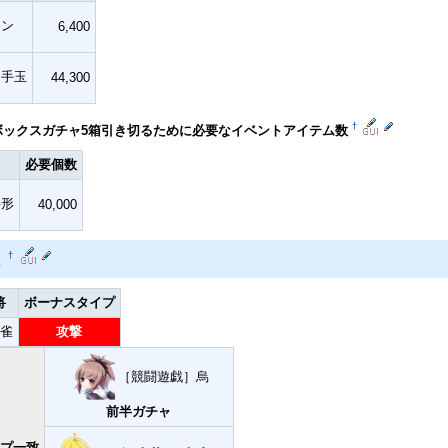
ケン
6,400
お手玉
44,300
†
ボックスガチャ5箱引き切るために必要なイベントアイテム数
必要個数
手形
40,000
ス
†
将
ボーナスタイプ
雀
攻撃
［競闘遊戯］烏
前半ガチャ
プ一致