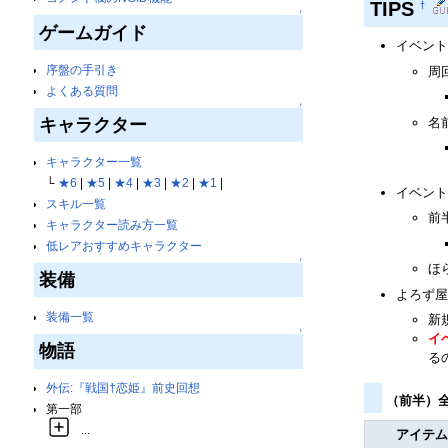
TIPS
†
↑
ゲームガイド
イベント
序盤の手引き
周
よくある質問
↑
名
キャラクター
キャラクター一覧
└
★6
|
★5
|
★4
|
★3
|
★2
|
★1
|
イベント
スキル一覧
前
キャラクター読み方一覧
低レアおすすめキャラクター
↑
ほ
装備
よろず屋
装備一覧
新
↑
イ
物語
る
外伝:『戦国†恋姫』前史回想
（前半）
第一部
...
アイテ