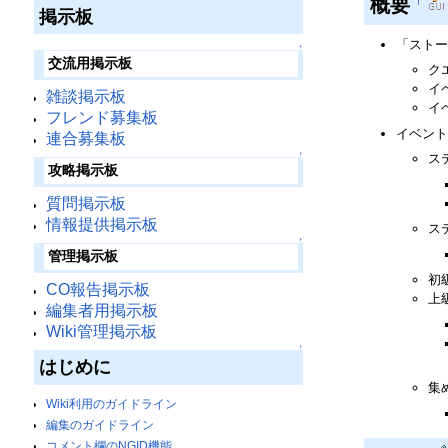
概要
†
掲示板
「ストー
↑
交流用掲示板
ク
イ
雑談掲示板
イ
フレンド募集板
イベント
連合募集板
↑
ス
攻略掲示板
質問掲示板
情報提供掲示板
ス
↑
管理掲示板
初
CO報告掲示板
上
編集者用掲示板
Wiki管理掲示板
↑
はじめに
集
Wiki利用のガイドライン
編集のガイドライン
コメント欄のNGID機能