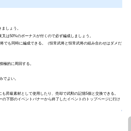
きましょう。
夜叉は50%のボーナスが付くので必ず編成しましょう。
武将でも同時に編成できる。（恒常武将と恒常武将の組み合わせはダメだ
で積極的に周回する。
みでよい。
にも昇級素材として使用したり、売却で武勲の記憶5個と交換できる。
ーの下部のイベントバナーから終了したイベントのトップページに行け
↑