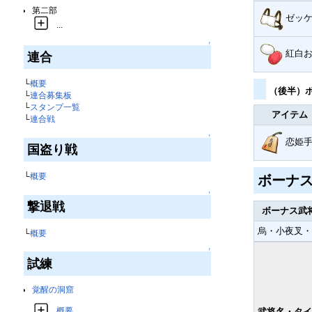
第二部
ゼッ
...
↑
紅白
連合
└
概要
（後半）
└
連合募集板
└
スタンプ一覧
アイテム
└
連合戦
↑
恋姫
国盗り戦
└
概要
ボーナ
↑
撃退戦
ボーナス武
烏・小夜叉・
└
概要
↑
試練
覚醒の洞窟
概要
武将名・タイ