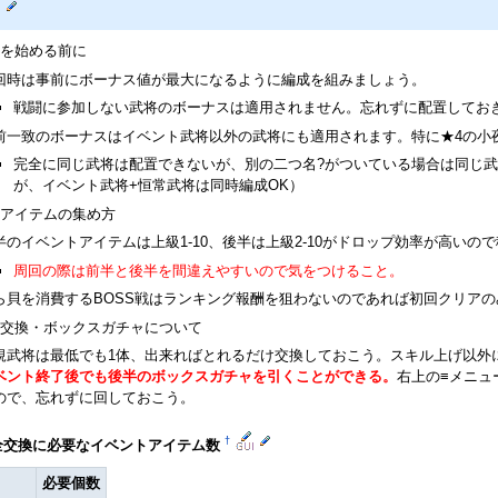
を始める前に
回時は事前にボーナス値が最大になるように編成を組みましょう。
戦闘に参加しない武将のボーナスは適用されません。忘れずに配置してお
前一致のボーナスはイベント武将以外の武将にも適用されます。特に★4の小
完全に同じ武将は配置できないが、別の二つ名?がついている場合は同じ
が、イベント武将+恒常武将は同時編成OK）
アイテムの集め方
半のイベントアイテムは上級1-10、後半は上級2-10がドロップ効率が高いの
周回の際は前半と後半を間違えやすいので気をつけること。
ら貝を消費するBOSS戦はランキング報酬を狙わないのであれば初回クリアの
交換・ボックスガチャについて
規武将は最低でも1体、出来ればとれるだけ交換しておこう。スキル上げ以外
ベント終了後でも後半のボックスガチャを引くことができる。
右上の≡メニュ
ので、忘れずに回しておこう。
†
全交換に必要なイベントアイテム数
ム
必要個数