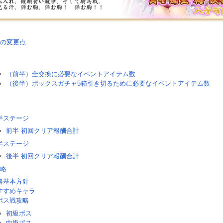
の変更点
（前半）全交換に必要なイベントアイテム数
（後半）ボックスガチャ5箱引き切るために必要なイベントアイテム数
半ステージ
前半 初回クリア報酬合計
半ステージ
後半 初回クリア報酬合計
略
略基本方針
すすめキャラ
ボス戦攻略
初級ボス
中級ボス