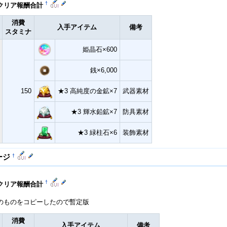
†
回クリア報酬合計
消費
入手アイテム
備考
スタミナ
姫晶石×600
銭×6,000
150
★3 高純度の金鉱×7
武器素材
★3 輝水鉛鉱×7
防具素材
★3 緑柱石×6
装飾素材
†
ージ
†
回クリア報酬合計
のものをコピーしたので暫定版
消費
入手アイテム
備考