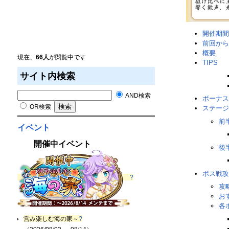
開催期間
前回から
概要
現在、
66人
が閲覧中です
TIPS
サイト内検索
AND検索
ボーナス
OR検索
ステージ
前
イベント
開催中イベント
後
ボス戦攻
?
攻
お
各
営み楽しむ海の家～
?