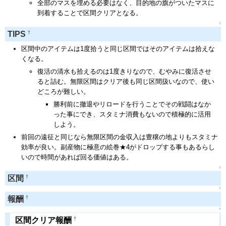
全部のマスを埋める必要はなく、目的地の旗がついたマスに
到着することで区間クリアとなる。
↑
†
TIPS
区間中のアイテムは1度拾うと同じ区間ではそのアイテムは拾えな
くなる。
復活の清水も拾えるのは1度きりなので、むやみに復活させ
ると詰む。無限区間はクリア後も同じ区間扱いなので、使い
どころが難しい。
勝利前に撤退やリロードを行うことでその戦闘はなか
った事にでき、スタミナ消費もないので積極的に活用
しよう。
前回の遠征と同じなら無限区間の金収入は豊穣の地よりもスタミナ
効率が良い。副産物に極意の絵巻★4がドロップする事もあるらし
いので時間があれば回る価値はある。
↑
†
区間
↑
†
報酬
↑
†
区間クリア報酬