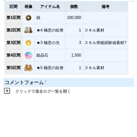
区間
画像
アイテム名
個数
備考
第1区間
銭
100,000
第2区間
★4 極意の絵巻
1
スキル素材
第3区間
★3 極意の光
3
スキル突破経験値素材?
第4区間
姫晶石
1,500
第5区間
★5 極意の絵巻
1
スキル素材
↑
†
コメントフォーム
クリックで過去ログ一覧を開く