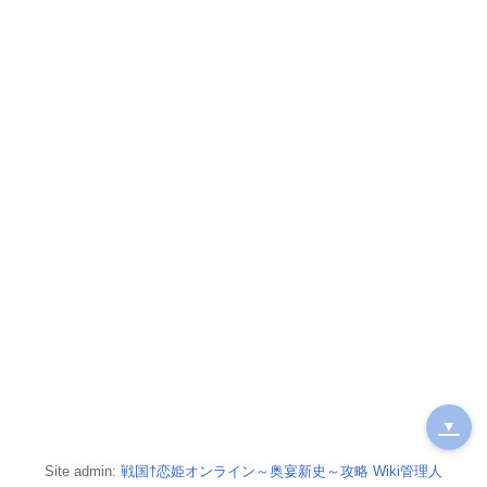
▼
Site admin:
戦国†恋姫オンライン～奥宴新史～攻略 Wiki管理人