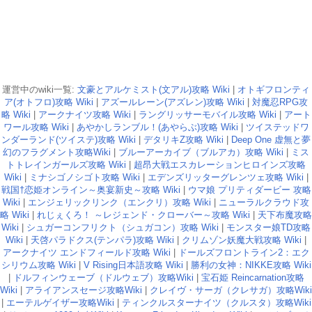
運営中のwiki一覧:
文豪とアルケミスト(文アル)攻略 Wiki
|
オトギフロンティ
ア(オトフロ)攻略 Wiki
|
アズールレーン(アズレン)攻略 Wiki
|
対魔忍RPG攻
略 Wiki
|
アークナイツ攻略 Wiki
|
ラングリッサーモバイル攻略 Wiki
|
アート
ワール攻略 Wiki
|
あやかしランブル！(あやらぶ)攻略 Wiki
|
ツイステッドワ
ンダーランド(ツイステ)攻略 Wiki
|
デタリキZ攻略 Wiki
|
Deep One 虚無と夢
幻のフラグメント攻略Wiki
|
ブルーアーカイブ（ブルアカ）攻略 Wiki
|
ミス
トトレインガールズ攻略 Wiki
|
超昂大戦エスカレーションヒロインズ攻略
Wiki
|
ミナシゴノシゴト攻略 Wiki
|
エデンズリッターグレンツェ攻略 Wiki
|
戦国†恋姫オンライン～奥宴新史～攻略 Wiki
|
ウマ娘 プリティダービー 攻略
Wiki
|
エンジェリックリンク（エンクリ）攻略 Wiki
|
ニューラルクラウド攻
略 Wiki
|
れじぇくろ！ ～レジェンド・クローバー～攻略 Wiki
|
天下布魔攻略
Wiki
|
シュガーコンフリクト（シュガコン）攻略 Wiki
|
モンスター娘TD攻略
Wiki
|
天啓パラドクス(テンパラ)攻略 Wiki
|
クリムゾン妖魔大戦攻略 Wiki
|
アークナイツ エンドフィールド攻略 Wiki
|
ドールズフロントライン2：エク
シリウム攻略 Wiki
|
V Rising日本語攻略 Wiki
|
勝利の女神：NIKKE攻略 Wiki
|
ドルフィンウェーブ（ドルウェブ）攻略Wiki
|
宝石姫 Reincarnation攻略
Wiki
|
アライアンスセージ攻略Wiki
|
クレイヴ・サーガ（クレサガ）攻略Wiki
|
エーテルゲイザー攻略Wiki
|
ティンクルスターナイツ（クルスタ）攻略Wiki