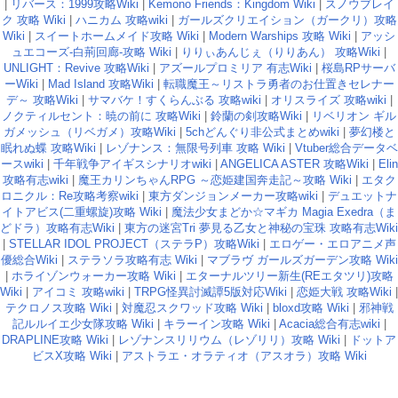
|
リバース：1999攻略Wiki
|
Kemono Friends：Kingdom Wiki
|
スノウブレイ
ク 攻略 Wiki
|
ハニカム 攻略wiki
|
ガールズクリエイション（ガークリ）攻略
Wiki
|
スイートホームメイド攻略 Wiki
|
Modern Warships 攻略 Wiki
|
アッシ
ュエコーズ-白荊回廊-攻略 Wiki
|
りりぃあんじぇ（りりあん） 攻略Wiki
|
UNLIGHT：Revive 攻略Wiki
|
アズールプロミリア 有志Wiki
|
桜島RPサーバ
ーWiki
|
Mad Island 攻略Wiki
|
転職魔王～リストラ勇者のお仕置きセレナー
デ～ 攻略Wiki
|
サマバケ！すくらんぶる 攻略wiki
|
オリスライズ 攻略wiki
|
ノクティルセント：暁の前に 攻略Wiki
|
鈴蘭の剣攻略Wiki
|
リベリオン ギル
ガメッシュ（リベガメ）攻略Wiki
|
5chどんぐり非公式まとめwiki
|
夢幻楼と
眠れぬ蝶 攻略Wiki
|
レゾナンス：無限号列車 攻略 Wiki
|
Vtuber総合データベ
ースwiki
|
千年戦争アイギスシナリオwiki
|
ANGELICA ASTER 攻略Wiki
|
Elin
攻略有志wiki
|
魔王カリンちゃんRPG ～恋姫建国奔走記～攻略 Wiki
|
エタク
ロニクル：Re攻略考察wiki
|
東方ダンジョンメーカー攻略wiki
|
デュエットナ
イトアビス(二重螺旋)攻略 Wiki
|
魔法少女まどか☆マギカ Magia Exedra（ま
どドラ）攻略有志Wiki
|
東方の迷宮Tri 夢見る乙女と神秘の宝珠 攻略有志Wiki
|
STELLAR IDOL PROJECT（ステラP）攻略Wiki
|
エロゲー・エロアニメ声
優総合Wiki
|
ステラソラ攻略有志 Wiki
|
マブラヴ ガールズガーデン攻略 Wiki
|
ホライゾンウォーカー攻略 Wiki
|
エターナルツリー新生(REエタツリ)攻略
Wiki
|
アイコミ 攻略wiki
|
TRPG怪異討滅譚5版対応Wiki
|
恋姫大戦 攻略Wiki
|
テクロノス攻略 Wiki
|
対魔忍スクワッド攻略 Wiki
|
bloxd攻略 Wiki
|
邪神戦
記ルルイエ少女隊攻略 Wiki
|
キラーイン攻略 Wiki
|
Acacia総合有志wiki
|
DRAPLINE攻略 Wiki
|
レゾナンスリリウム（レゾリリ）攻略 Wiki
|
ドットア
ビスX攻略 Wiki
|
アストラエ・オラティオ（アスオラ）攻略 Wiki