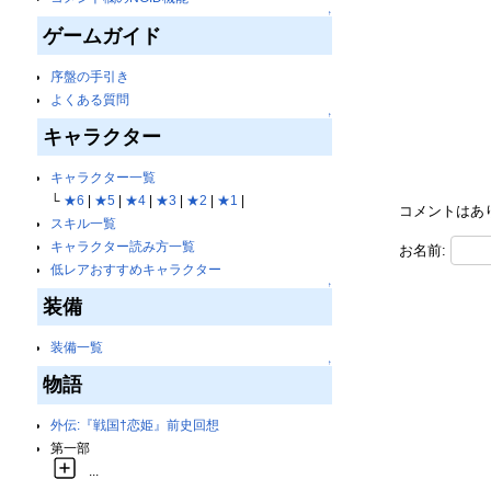
↑
ゲームガイド
序盤の手引き
よくある質問
↑
キャラクター
キャラクター一覧
└
★6
|
★5
|
★4
|
★3
|
★2
|
★1
|
コメントはあ
スキル一覧
キャラクター読み方一覧
お名前:
低レアおすすめキャラクター
↑
装備
装備一覧
↑
物語
外伝:『戦国†恋姫』前史回想
第一部
...