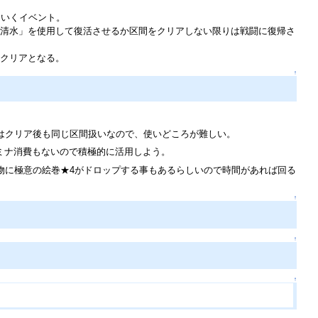
ていくイベント。
清水」を使用して復活させるか区間をクリアしない限りは戦闘に復帰さ
クリアとなる。
↑
はクリア後も同じ区間扱いなので、使いどころが難しい。
ミナ消費もないので積極的に活用しよう。
物に極意の絵巻★4がドロップする事もあるらしいので時間があれば回る
↑
↑
↑