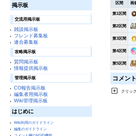
区間
画
掲示板
第1区間
↑
交流用掲示板
第2区間
雑談掲示板
フレンド募集板
第3区間
連合募集板
↑
第4区間
攻略掲示板
質問掲示板
第5区間
情報提供掲示板
↑
コメン
管理掲示板
CO報告掲示板
クリッ
編集者用掲示板
Wiki管理掲示板
↑
はじめに
Wiki利用のガイドライン
編集のガイドライン
コメント欄のNGID機能