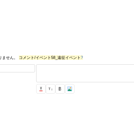
りません。
コメント/イベント58_遠征イベント
?
T
T