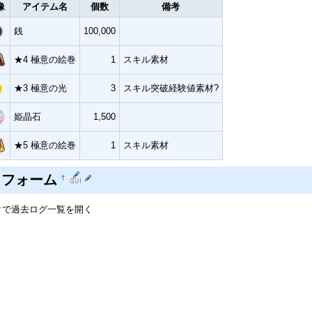
像
アイテム名
個数
備考
銭
100,000
★4 極意の絵巻
1
スキル素材
★3 極意の光
3
スキル突破経験値素材?
姫晶石
1,500
★5 極意の絵巻
1
スキル素材
トフォーム
†
クで過去ログ一覧を開く