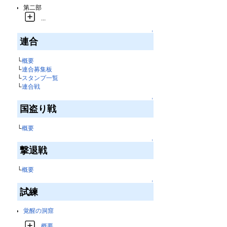
第二部
...
↑
連合
└
概要
└
連合募集板
└
スタンプ一覧
└
連合戦
↑
国盗り戦
└
概要
↑
撃退戦
└
概要
↑
試練
覚醒の洞窟
概要