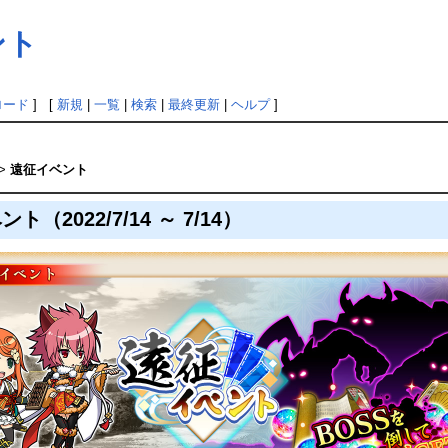
ント
ロード
] [
新規
|
一覧
|
検索
|
最終更新
|
ヘルプ
]
>
遠征イベント
ト（2022/7/14 ～ 7/14）