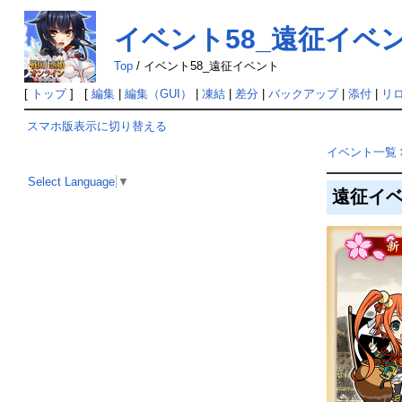
イベント58_遠征イベ
Top
/
イベント58_遠征イベント
[
トップ
] [
編集
|
編集（GUI）
|
凍結
|
差分
|
バックアップ
|
添付
|
リ
スマホ版表示に切り替える
イベント一覧
Select Language
▼
遠征イベン