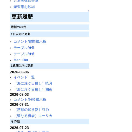
共通画像保管庫
練習用お砂場
↑
更新履歴
最新の20件
1日以内に更新
コメント/質問掲示板
テーブル/★5
テーブル/★6
MenuBar
1週間以内に更新
2026-08-06
イベント一覧
［海に注ぐ日射し］暁月
［海に注ぐ日射し］朔夜
2026-08-03
コメント/雑談掲示板
2026-07-31
［慈母の如き愛］詩乃
［聖なる勇者］エーリカ
その他
2026-07-23