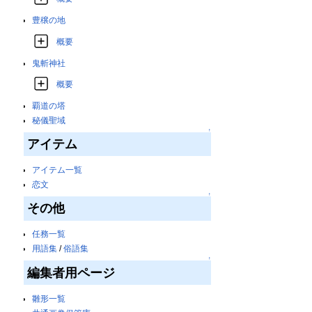
豊穣の地
概要
鬼斬神社
概要
覇道の塔
秘儀聖域
↑
アイテム
アイテム一覧
恋文
↑
その他
任務一覧
用語集
/
俗語集
↑
編集者用ページ
雛形一覧