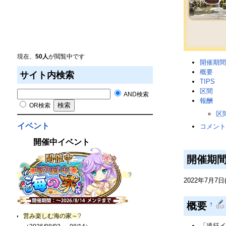
現在、
50人
が閲覧中です
開催期間
概要
サイト内検索
TIPS
区間
AND検索
報酬
OR検索
区
イベント
コメント
開催中イベント
開催期
?
2022年7月7日
概要
†
営み楽しむ海の家～
?
「遠征イ