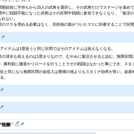
間開始前に手持ちから15人の武将を選択し、その武将だけでステージを進め
間中に戦闘不能になった武将はその区間中戦闘に参加できなくなり、「復活の
られない。
部のマスを埋める必要はなく、目的地の旗がついたマスに到着することで区間
アイテムは1度拾うと同じ区間ではそのアイテムは拾えなくなる。
活の清水も拾えるのは1度きりなので、むやみに復活させると詰む。無限区間
勝利前に撤退やリロードを行うことでその戦闘はなかった事にでき、スタ
征と同じなら無限区間の金収入は豊穣の地よりもスタミナ効率が良い。副産
る。
†
ア報酬