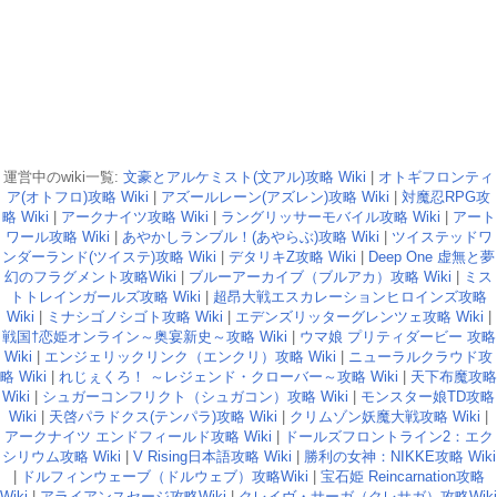
運営中のwiki一覧:
文豪とアルケミスト(文アル)攻略 Wiki
|
オトギフロンティ
ア(オトフロ)攻略 Wiki
|
アズールレーン(アズレン)攻略 Wiki
|
対魔忍RPG攻
略 Wiki
|
アークナイツ攻略 Wiki
|
ラングリッサーモバイル攻略 Wiki
|
アート
ワール攻略 Wiki
|
あやかしランブル！(あやらぶ)攻略 Wiki
|
ツイステッドワ
ンダーランド(ツイステ)攻略 Wiki
|
デタリキZ攻略 Wiki
|
Deep One 虚無と夢
幻のフラグメント攻略Wiki
|
ブルーアーカイブ（ブルアカ）攻略 Wiki
|
ミス
トトレインガールズ攻略 Wiki
|
超昂大戦エスカレーションヒロインズ攻略
Wiki
|
ミナシゴノシゴト攻略 Wiki
|
エデンズリッターグレンツェ攻略 Wiki
|
戦国†恋姫オンライン～奥宴新史～攻略 Wiki
|
ウマ娘 プリティダービー 攻略
Wiki
|
エンジェリックリンク（エンクリ）攻略 Wiki
|
ニューラルクラウド攻
略 Wiki
|
れじぇくろ！ ～レジェンド・クローバー～攻略 Wiki
|
天下布魔攻略
Wiki
|
シュガーコンフリクト（シュガコン）攻略 Wiki
|
モンスター娘TD攻略
Wiki
|
天啓パラドクス(テンパラ)攻略 Wiki
|
クリムゾン妖魔大戦攻略 Wiki
|
アークナイツ エンドフィールド攻略 Wiki
|
ドールズフロントライン2：エク
シリウム攻略 Wiki
|
V Rising日本語攻略 Wiki
|
勝利の女神：NIKKE攻略 Wiki
|
ドルフィンウェーブ（ドルウェブ）攻略Wiki
|
宝石姫 Reincarnation攻略
Wiki
|
アライアンスセージ攻略Wiki
|
クレイヴ・サーガ（クレサガ）攻略Wiki