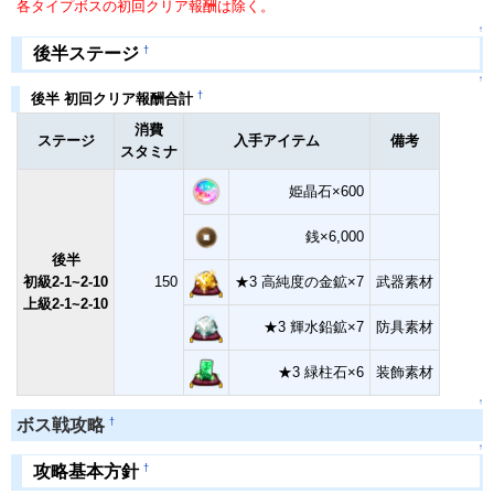
各タイプボスの初回クリア報酬は除く。
↑
†
後半ステージ
↑
†
後半 初回クリア報酬合計
消費
ステージ
入手アイテム
備考
スタミナ
姫晶石×600
銭×6,000
後半
初級2-1~2-10
150
★3 高純度の金鉱×7
武器素材
上級2-1~2-10
★3 輝水鉛鉱×7
防具素材
★3 緑柱石×6
装飾素材
↑
†
ボス戦攻略
↑
†
攻略基本方針