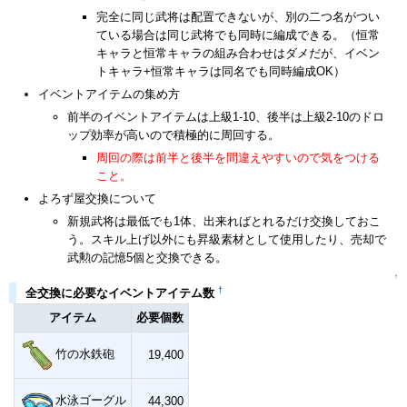
完全に同じ武将は配置できないが、別の二つ名がつい
ている場合は同じ武将でも同時に編成できる。（恒常
キャラと恒常キャラの組み合わせはダメだが、イベン
トキャラ+恒常キャラは同名でも同時編成OK）
イベントアイテムの集め方
前半のイベントアイテムは上級1-10、後半は上級2-10のドロ
ップ効率が高いので積極的に周回する。
周回の際は前半と後半を間違えやすいので気をつける
こと。
よろず屋交換について
新規武将は最低でも1体、出来ればとれるだけ交換しておこ
う。スキル上げ以外にも昇級素材として使用したり、売却で
武勲の記憶5個と交換できる。
↑
†
全交換に必要なイベントアイテム数
アイテム
必要個数
竹の水鉄砲
19,400
水泳ゴーグル
44,300