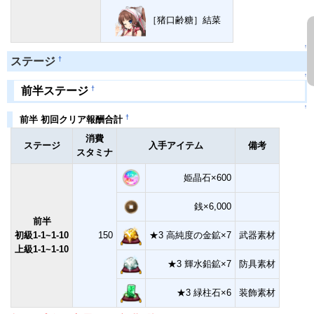
［猪口齢糖］結菜
↑
†
ステージ
↑
†
前半ステージ
↑
†
前半 初回クリア報酬合計
消費
ステージ
入手アイテム
備考
スタミナ
姫晶石×600
銭×6,000
前半
初級1-1~1-10
150
★3 高純度の金鉱×7
武器素材
上級1-1~1-10
★3 輝水鉛鉱×7
防具素材
★3 緑柱石×6
装飾素材