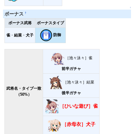
↑
†
ボーナス
ボーナス武将
ボーナスタイプ
防御
雀
・
結菜
・
犬子
［池々泳々］雀
前半ガチャ
［池々泳々］結菜
武将名・タイプ一致
後半ガチャ
（50%）
［ひいな遊び］雀
［赤母衣］犬子