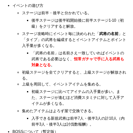
イベントの遊び方
ステージは前半・後半と分かれている。
後半ステージは後半戦開始後に前半ステージ1-10（初
級）をクリアすると解放。
ステージ攻略時にイベント毎に決められた「
武将の名前
」と
「タイプ」の武将を編成するとイベントアイテムとポイント
入手量が多くなる。
「武将の名前」は名前さえ一致していればイベントの
武将である必要はなく、
恒常ガチャで手に入る武将も
対象となる
。
初級ステージを全てクリアすると、上級ステージが解放され
る。
上級を周回して、イベントアイテムを集める。
初級ステージに比べてアイテムの入手量が多い。ま
た、ステージが進むほど消費スタミナに対して入手ア
イテムが多くなる。
集めたアイテムはよろず屋で交換できる。
入手できる新規武将は前半7人・後半3人の計10人（内
前半3人・後半3人は討伐数報酬）。
BOSSについて（暫定版）