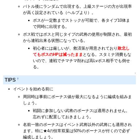
バトル後にランダムで出現する。上級ステージの方が出現率
が高く設定されている（ヘルプより）。
ボスが一定数までストックが可能で、各タイプ10体ま
で同時に出現する。
ボス戦ではボスと同じタイプの武将の使用が制限され、最初
から連戦出来る状態になっている。
初心者には厳しいが、救済策が用意されており
敗北し
てもボスのHPは減ったまま
となる。スタミナ消費もな
いので、連戦でチマチマ削れば高Lvボス相手でも倒せ
る。
↑
†
TIPS
イベントを始める前に
周回時は事前にボーナス値が最大になるように編成を組みま
しょう。
戦闘に参加しない武将のボーナスは適用されません。
忘れずに配置しておきましょう。
名前一致のボーナスはイベント武将以外の武将にも適用され
ます。特に★4の恒常双葉は50%のボーナスが付くので必ず
編成しましょう。