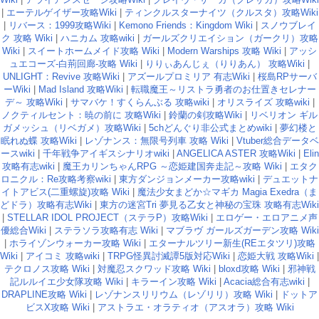
|
エーテルゲイザー攻略Wiki
|
ティンクルスターナイツ（クルスタ）攻略Wiki
|
リバース：1999攻略Wiki
|
Kemono Friends：Kingdom Wiki
|
スノウブレイ
ク 攻略 Wiki
|
ハニカム 攻略wiki
|
ガールズクリエイション（ガークリ）攻略
Wiki
|
スイートホームメイド攻略 Wiki
|
Modern Warships 攻略 Wiki
|
アッシ
ュエコーズ-白荊回廊-攻略 Wiki
|
りりぃあんじぇ（りりあん） 攻略Wiki
|
UNLIGHT：Revive 攻略Wiki
|
アズールプロミリア 有志Wiki
|
桜島RPサーバ
ーWiki
|
Mad Island 攻略Wiki
|
転職魔王～リストラ勇者のお仕置きセレナー
デ～ 攻略Wiki
|
サマバケ！すくらんぶる 攻略wiki
|
オリスライズ 攻略wiki
|
ノクティルセント：暁の前に 攻略Wiki
|
鈴蘭の剣攻略Wiki
|
リベリオン ギル
ガメッシュ（リベガメ）攻略Wiki
|
5chどんぐり非公式まとめwiki
|
夢幻楼と
眠れぬ蝶 攻略Wiki
|
レゾナンス：無限号列車 攻略 Wiki
|
Vtuber総合データベ
ースwiki
|
千年戦争アイギスシナリオwiki
|
ANGELICA ASTER 攻略Wiki
|
Elin
攻略有志wiki
|
魔王カリンちゃんRPG ～恋姫建国奔走記～攻略 Wiki
|
エタク
ロニクル：Re攻略考察wiki
|
東方ダンジョンメーカー攻略wiki
|
デュエットナ
イトアビス(二重螺旋)攻略 Wiki
|
魔法少女まどか☆マギカ Magia Exedra（ま
どドラ）攻略有志Wiki
|
東方の迷宮Tri 夢見る乙女と神秘の宝珠 攻略有志Wiki
|
STELLAR IDOL PROJECT（ステラP）攻略Wiki
|
エロゲー・エロアニメ声
優総合Wiki
|
ステラソラ攻略有志 Wiki
|
マブラヴ ガールズガーデン攻略 Wiki
|
ホライゾンウォーカー攻略 Wiki
|
エターナルツリー新生(REエタツリ)攻略
Wiki
|
アイコミ 攻略wiki
|
TRPG怪異討滅譚5版対応Wiki
|
恋姫大戦 攻略Wiki
|
テクロノス攻略 Wiki
|
対魔忍スクワッド攻略 Wiki
|
bloxd攻略 Wiki
|
邪神戦
記ルルイエ少女隊攻略 Wiki
|
キラーイン攻略 Wiki
|
Acacia総合有志wiki
|
DRAPLINE攻略 Wiki
|
レゾナンスリリウム（レゾリリ）攻略 Wiki
|
ドットア
ビスX攻略 Wiki
|
アストラエ・オラティオ（アスオラ）攻略 Wiki