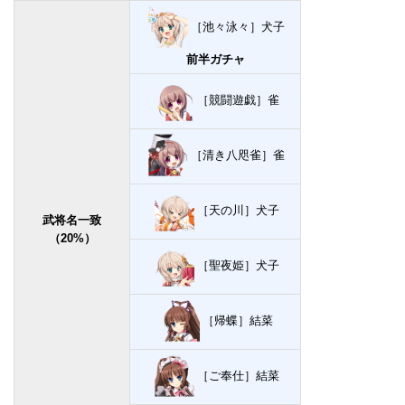
［池々泳々］犬子
前半ガチャ
［競闘遊戯］雀
［清き八咫雀］雀
［天の川］犬子
武将名一致
（20%）
［聖夜姫］犬子
［帰蝶］結菜
［ご奉仕］結菜