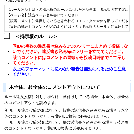
▼違反報告フォーマット
【ルール違反】以下の掲示板のルールに示した違反事由、掲示板固有で定められ
【ページ名】該当ページ名を書いてください

【該当コメント】違反していると思われるコメント文の全体を貼ってください(
【違反の詳細】コメントがどのように以下の＜掲示板のルール＞に違反してい
＜掲示板のルール＞
同IDの複数の違反書き込みを1つのツリーにまとめて投稿しな
いでください。違反書き込み毎にツリーを立ててください。
該当コメントにはコメントの冒頭から投稿日時まで全て示し
てください。
以上のフォーマットに従わない報告は無効になるためご注意
ください。
↑
†
木全体、枝全体のコメントアウトについて
ルール違反投稿に対し、枝付け、葉付けしている場合、木全体、枝全体
のコメントアウトを認めます。
例:ルール違反投稿(木)に対して、枝葉の返信書き込みがある場合→木全
体のコメントアウトが可。枝葉のCO報告は必要ありません。
ルール違反投稿(枝)に対して、葉の返信書き込みがある場合→枝と葉
のコメントアウトが可。葉のCO報告は必要ありません。