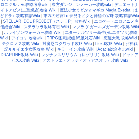
ロニクル：Re攻略考察wiki
|
東方ダンジョンメーカー攻略wiki
|
デュエットナ
イトアビス(二重螺旋)攻略 Wiki
|
魔法少女まどか☆マギカ Magia Exedra（ま
どドラ）攻略有志Wiki
|
東方の迷宮Tri 夢見る乙女と神秘の宝珠 攻略有志Wiki
|
STELLAR IDOL PROJECT（ステラP）攻略Wiki
|
エロゲー・エロアニメ声
優総合Wiki
|
ステラソラ攻略有志 Wiki
|
マブラヴ ガールズガーデン攻略 Wiki
|
ホライゾンウォーカー攻略 Wiki
|
エターナルツリー新生(REエタツリ)攻略
Wiki
|
アイコミ 攻略wiki
|
TRPG怪異討滅譚5版対応Wiki
|
恋姫大戦 攻略Wiki
|
テクロノス攻略 Wiki
|
対魔忍スクワッド攻略 Wiki
|
bloxd攻略 Wiki
|
邪神戦
記ルルイエ少女隊攻略 Wiki
|
キラーイン攻略 Wiki
|
Acacia総合有志wiki
|
DRAPLINE攻略 Wiki
|
レゾナンスリリウム（レゾリリ）攻略 Wiki
|
ドットア
ビスX攻略 Wiki
|
アストラエ・オラティオ（アスオラ）攻略 Wiki