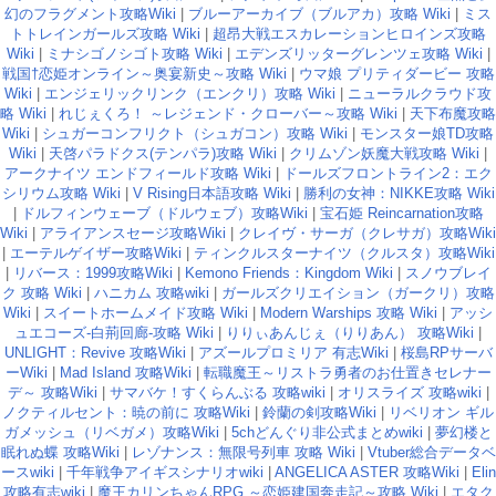
幻のフラグメント攻略Wiki
|
ブルーアーカイブ（ブルアカ）攻略 Wiki
|
ミス
トトレインガールズ攻略 Wiki
|
超昂大戦エスカレーションヒロインズ攻略
Wiki
|
ミナシゴノシゴト攻略 Wiki
|
エデンズリッターグレンツェ攻略 Wiki
|
戦国†恋姫オンライン～奥宴新史～攻略 Wiki
|
ウマ娘 プリティダービー 攻略
Wiki
|
エンジェリックリンク（エンクリ）攻略 Wiki
|
ニューラルクラウド攻
略 Wiki
|
れじぇくろ！ ～レジェンド・クローバー～攻略 Wiki
|
天下布魔攻略
Wiki
|
シュガーコンフリクト（シュガコン）攻略 Wiki
|
モンスター娘TD攻略
Wiki
|
天啓パラドクス(テンパラ)攻略 Wiki
|
クリムゾン妖魔大戦攻略 Wiki
|
アークナイツ エンドフィールド攻略 Wiki
|
ドールズフロントライン2：エク
シリウム攻略 Wiki
|
V Rising日本語攻略 Wiki
|
勝利の女神：NIKKE攻略 Wiki
|
ドルフィンウェーブ（ドルウェブ）攻略Wiki
|
宝石姫 Reincarnation攻略
Wiki
|
アライアンスセージ攻略Wiki
|
クレイヴ・サーガ（クレサガ）攻略Wiki
|
エーテルゲイザー攻略Wiki
|
ティンクルスターナイツ（クルスタ）攻略Wiki
|
リバース：1999攻略Wiki
|
Kemono Friends：Kingdom Wiki
|
スノウブレイ
ク 攻略 Wiki
|
ハニカム 攻略wiki
|
ガールズクリエイション（ガークリ）攻略
Wiki
|
スイートホームメイド攻略 Wiki
|
Modern Warships 攻略 Wiki
|
アッシ
ュエコーズ-白荊回廊-攻略 Wiki
|
りりぃあんじぇ（りりあん） 攻略Wiki
|
UNLIGHT：Revive 攻略Wiki
|
アズールプロミリア 有志Wiki
|
桜島RPサーバ
ーWiki
|
Mad Island 攻略Wiki
|
転職魔王～リストラ勇者のお仕置きセレナー
デ～ 攻略Wiki
|
サマバケ！すくらんぶる 攻略wiki
|
オリスライズ 攻略wiki
|
ノクティルセント：暁の前に 攻略Wiki
|
鈴蘭の剣攻略Wiki
|
リベリオン ギル
ガメッシュ（リベガメ）攻略Wiki
|
5chどんぐり非公式まとめwiki
|
夢幻楼と
眠れぬ蝶 攻略Wiki
|
レゾナンス：無限号列車 攻略 Wiki
|
Vtuber総合データベ
ースwiki
|
千年戦争アイギスシナリオwiki
|
ANGELICA ASTER 攻略Wiki
|
Elin
攻略有志wiki
|
魔王カリンちゃんRPG ～恋姫建国奔走記～攻略 Wiki
|
エタク