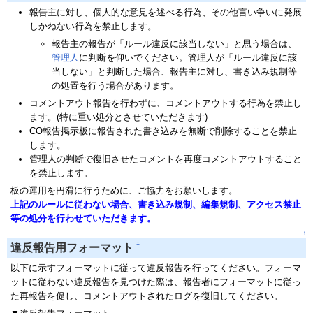
報告主に対し、個人的な意見を述べる行為、その他言い争いに発展
しかねない行為を禁止します。
報告主の報告が「ルール違反に該当しない」と思う場合は、
管理人
に判断を仰いでください。管理人が「ルール違反に該
当しない」と判断した場合、報告主に対し、書き込み規制等
の処置を行う場合があります。
コメントアウト報告を行わずに、コメントアウトする行為を禁止し
ます。(特に重い処分とさせていただきます)
CO報告掲示板に報告された書き込みを無断で削除することを禁止
します。
管理人の判断で復旧させたコメントを再度コメントアウトすること
を禁止します。
板の運用を円滑に行うために、ご協力をお願いします。
上記のルールに従わない場合、書き込み規制、編集規制、アクセス禁止
等の処分を行わせていただきます。
↑
†
違反報告用フォーマット
以下に示すフォーマットに従って違反報告を行ってください。フォーマ
ットに従わない違反報告を見つけた際は、報告者にフォーマットに従っ
た再報告を促し、コメントアウトされたログを復旧してください。